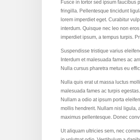
Fusce in tortor sed ipsum faucibus p
fringilla. Pellentesque tincidunt li
lorem imperdiet eget. Curabitur vulp
interdum. Quisque nec leo non eros 
imperdiet ipsum, a tempus turpis. Pro
Suspendisse tristique varius eleife
Interdum et malesuada fames ac ante
Nulla cursus pharetra metus eu effi
Nulla quis erat ut massa luctus molli
malesuada fames ac turpis egestas. Cra
Nullam a odio at ipsum porta eleifen
mollis hendrerit. Nullam nisl ligula
maximus pellentesque. Donec convallis
Ut aliquam ultricies sem, nec commo
in volutpat odio. Vestibulum a dapibu