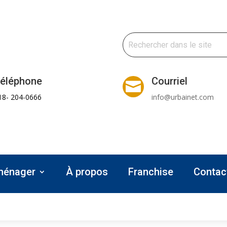
éléphone
Courriel

18- 204-0666
info@urbainet.com
 ménager
À propos
Franchise
Contac