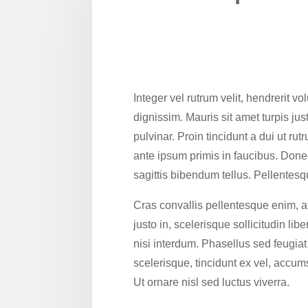
Integer vel rutrum velit, hendrerit v
dignissim. Mauris sit amet turpis ju
pulvinar. Proin tincidunt a dui ut r
ante ipsum primis in faucibus. Done
sagittis bibendum tellus. Pellentesq
Cras convallis pellentesque enim, at 
justo in, scelerisque sollicitudin li
nisi interdum. Phasellus sed feugiat
scelerisque, tincidunt ex vel, accums
Ut ornare nisl sed luctus viverra.