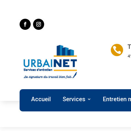
T

4
Accueil
Services
Entretien