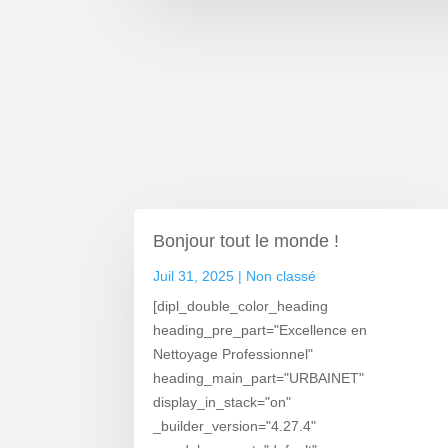
Bonjour tout le monde !
Juil 31, 2025
|
Non classé
[dipl_double_color_heading
heading_pre_part="Excellence en
Nettoyage Professionnel"
heading_main_part="URBAINET"
display_in_stack="on"
_builder_version="4.27.4"