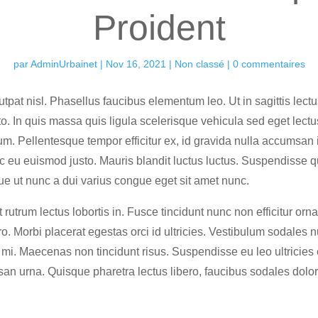
Proident
par
AdminUrbainet
|
Nov 16, 2021
|
Non classé
|
0 commentaires
olutpat nisl. Phasellus faucibus elementum leo. Ut in sagittis lec
sto. In quis massa quis ligula scelerisque vehicula sed eget lec
utrum. Pellentesque tempor efficitur ex, id gravida nulla accumsa
c eu euismod justo. Mauris blandit luctus luctus. Suspendisse q
ue ut nunc a dui varius congue eget sit amet nunc.
rutrum lectus lobortis in. Fusce tincidunt nunc non efficitur orn
bero. Morbi placerat egestas orci id ultricies. Vestibulum sodales
 mi. Maecenas non tincidunt risus. Suspendisse eu leo ultricies
an urna. Quisque pharetra lectus libero, faucibus sodales dolor s