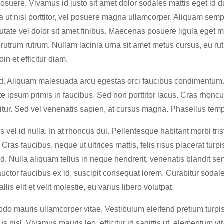
osuere. Vivamus id justo sit amet dolor sodales mattis eget id du
gula ut nisl porttitor, vel posuere magna ullamcorper. Aliquam sem
utate vel dolor sit amet finibus. Maecenas posuere ligula eget ma
rutrum rutrum. Nullam lacinia urna sit amet metus cursus, eu r
in et efficitur diam.
nd. Aliquam malesuada arcu egestas orci faucibus condimentum. 
 ipsum primis in faucibus. Sed non porttitor lacus. Cras rhoncu
citur. Sed vel venenatis sapien, at cursus magna. Phasellus tem
s vel id nulla. In at rhoncus dui. Pellentesque habitant morbi tri
s faucibus, neque ut ultrices mattis, felis risus placerat turpis, 
d. Nulla aliquam tellus in neque hendrerit, venenatis blandit s
, auctor faucibus ex id, suscipit consequat lorem. Curabitur sodal
 elit et velit molestie, eu varius libero volutpat.
do mauris ullamcorper vitae. Vestibulum eleifend pretium turpis
s nisl. Vivamus mauris leo, efficitur id sagittis ut, elementum vi