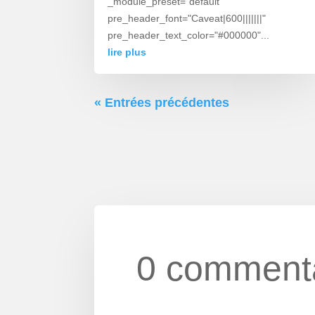
_module_preset="default"
pre_header_font="Caveat|600|||||||"
pre_header_text_color="#000000"...
lire plus
« Entrées précédentes
0 comment