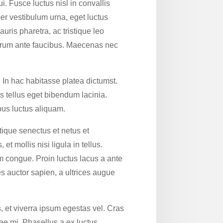
i. Fusce luctus nisl in convallis
per vestibulum urna, eget luctus
uris pharetra, ac tristique leo
utrum ante faucibus. Maecenas nec
In hac habitasse platea dictumst.
s tellus eget bibendum lacinia.
pus luctus aliquam.
stique senectus et netus et
et mollis nisi ligula in tellus.
em congue. Proin luctus lacus a ante
es auctor sapien, a ultrices augue
, et viverra ipsum egestas vel. Cras
tae mi. Phasellus a ex luctus,